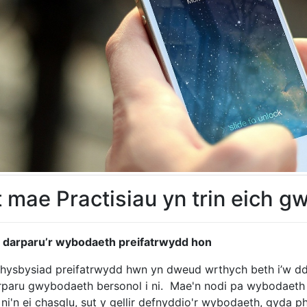
 mae Practisiau yn trin eich 
 darparu’r wybodaeth preifatrwydd hon
 hysbysiad preifatrwydd hwn yn dweud wrthych beth i’w ddis
rparu gwybodaeth bersonol i ni. Mae'n nodi pa wybodaeth 
ni'n ei chasglu, sut y gellir defnyddio'r wybodaeth, gyda ph