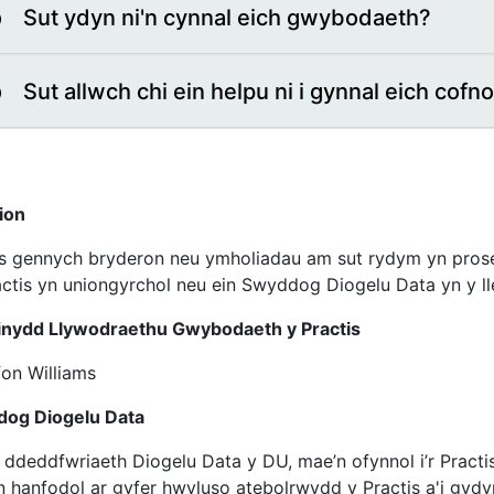
Sut ydyn ni'n cynnal eich gwybodaeth?
Sut allwch chi ein helpu ni i gynnal eich cofn
ion
s gennych bryderon neu ymholiadau am sut rydym yn prose
actis yn uniongyrchol neu ein Swyddog Diogelu Data yn y ll
nydd Llywodraethu Gwybodaeth y Practis
fon Williams
og Diogelu Data
 ddeddfwriaeth Diogelu Data y DU, mae’n ofynnol i’r Pract
n hanfodol ar gyfer hwyluso atebolrwydd y Practis a'i gydy