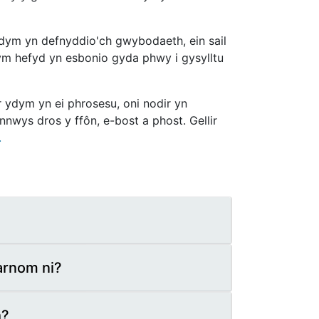
ydym yn defnyddio'ch gwybodaeth, ein sail
ydym hefyd yn esbonio gyda phwy i gysylltu
 ydym yn ei phrosesu, oni nodir yn
nnwys dros y ffôn, e-bost a phost. Gellir
.
rnom ni?
h?