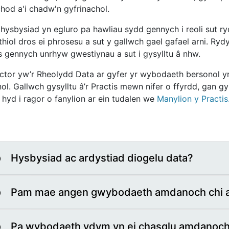
hod a'i chadw'n gyfrinachol.
 hysbysiad yn egluro pa hawliau sydd gennych i reoli sut r
thiol dros ei phrosesu a sut y gallwch gael gafael arni. R
s gennych unrhyw gwestiynau a sut i gysylltu â nhw.
ctor yw’r Rheolydd Data ar gyfer yr wybodaeth bersonol yr
l. Gallwch gysylltu â’r Practis mewn nifer o ffyrdd, gan gy
 hyd i ragor o fanylion ar ein tudalen we
Manylion y Practis
Hysbysiad ac ardystiad diogelu data?
Pam mae angen gwybodaeth amdanoch chi a
Pa wybodaeth ydym yn ei chasglu amdanoc