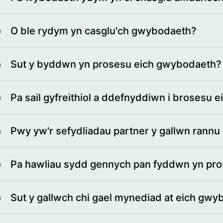
O ble rydym yn casglu'ch gwybodaeth?
Sut y byddwn yn prosesu eich gwybodaeth?
Pa sail gyfreithiol a ddefnyddiwn i brosesu
Pwy yw'r sefydliadau partner y gallwn rann
Pa hawliau sydd gennych pan fyddwn yn pr
Sut y gallwch chi gael mynediad at eich gw