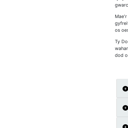
gwarc
Mae'r
gyfrei
os oe
Ty Do
wahano
dod o