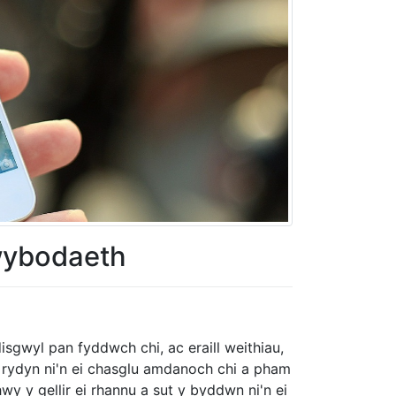
gwybodaeth
gwyl pan fyddwch chi, ac eraill weithiau,
rydyn ni'n ei chasglu amdanoch chi a pham
wy y gellir ei rhannu a sut y byddwn ni'n ei