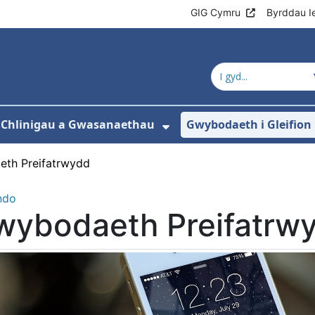
GIG Cymru
Byrddau I
Chlinigau a Gwasanaethau
Gwybodaeth i Gleifion
ngos isddewislen ar gyfer Amdanom Ni
Dangos isddewislen 
th Preifatrwydd
ndo
wybodaeth Preifatrw