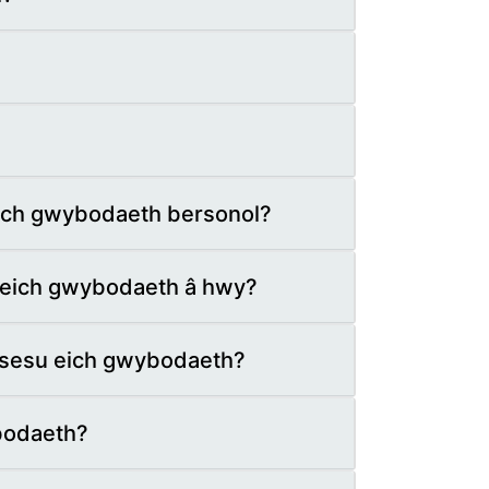
 eich gwybodaeth bersonol?
u eich gwybodaeth â hwy?
osesu eich gwybodaeth?
ybodaeth?