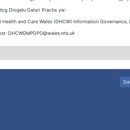
og Diogelu Data’r Practis yw:
al Health and Care Wales (DHCW) Information Governance, D
Bost: DHCWGMPDPO@wales.nhs.uk
Da