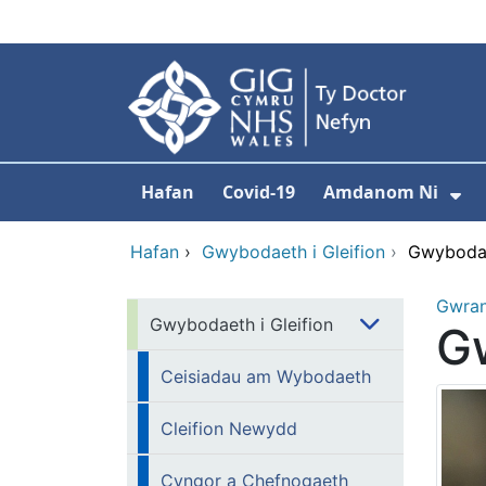
Neidio i'r prif gynnwy
Hafan
Covid-19
Amdanom Ni
Da
Hafan
›
Gwybodaeth i Gleifion
›
Gwybodae
Gwra
Gwybodaeth i Gleifion
G
Ceisiadau am Wybodaeth
Cleifion Newydd
Cyngor a Chefnogaeth