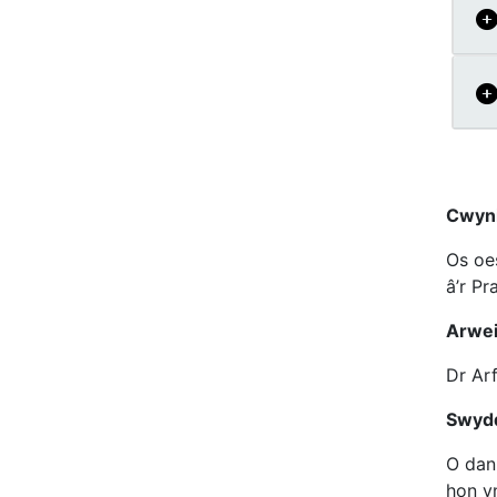
Cwyn
Os oe
â’r Pr
Arwei
Dr Ar
Swydd
O dan
hon y