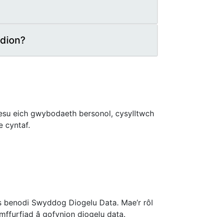
odion?
su eich gwybodaeth bersonol, cysylltwch
e cyntaf.
is benodi Swyddog Diogelu Data. Mae’r rôl
mffurfiad â gofynion diogelu data.