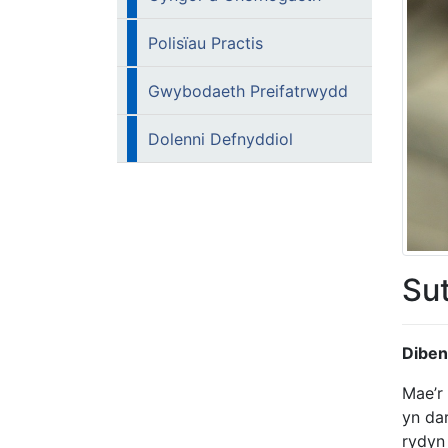
Polisïau Practis
Gwybodaeth Preifatrwydd
Dolenni Defnyddiol
Sut
Diben
Mae’r
yn da
rydyn 