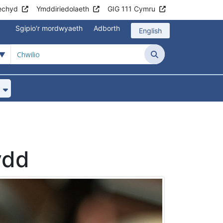
echyd
Ymddiriedolaeth
GIG 111 Cymru
Sgipio'r mordwyaeth
Adborth
English
Chwilio
ar gyfer Chlinigau a Gwasanaethau
Dangos isddewislen ar gyfer Gwybodaeth i
ydd