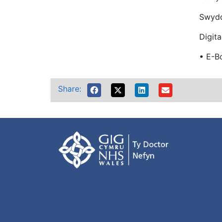
Swydd
Digit
• E-
Share: